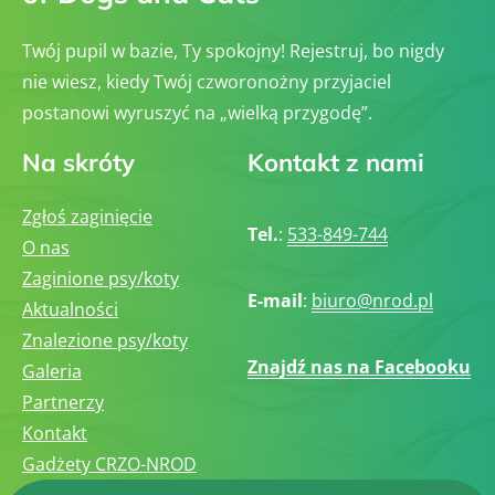
Twój pupil w bazie, Ty spokojny! Rejestruj, bo nigdy
nie wiesz, kiedy Twój czworonożny przyjaciel
postanowi wyruszyć na „wielką przygodę”.
Na skróty
Kontakt z nami
Zgłoś zaginięcie
Tel.
:
533-849-744
O nas
Zaginione psy/koty
E-mail
:
biuro@nrod.pl
Aktualności
Znalezione psy/koty
Znajdź nas na Facebooku
Galeria
Partnerzy
Kontakt
Gadżety CRZO-NROD