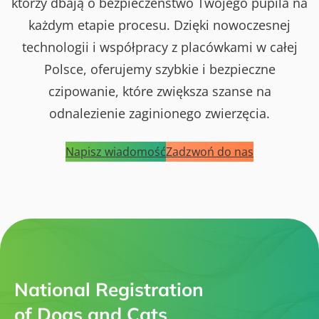
którzy dbają o bezpieczeństwo Twojego pupila na
każdym etapie procesu. Dzięki nowoczesnej
technologii i współpracy z placówkami w całej
Polsce, oferujemy szybkie i bezpieczne
czipowanie, które zwiększa szanse na
odnalezienie zaginionego zwierzęcia.
Napisz wiadomość
Zadzwoń do nas
National Registration
of Dogs and Cats