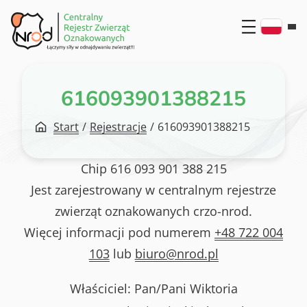
Przejdź
do
treści
616093901388215
Start
/
Rejestracje
/
616093901388215
Chip
616 093 901 388 215
Jest zarejestrowany w centralnym rejestrze
zwierząt oznakowanych crzo-nrod.
Więcej informacji pod numerem
+48 722 004
103
lub
biuro@nrod.pl
Właściciel: Pan/Pani
Wiktoria