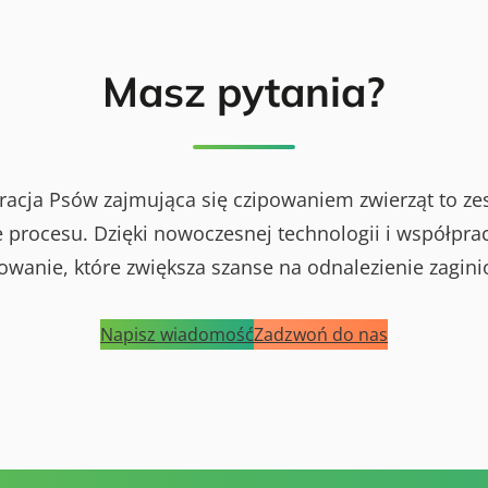
Masz pytania?
racja Psów zajmująca się czipowaniem zwierząt to ze
procesu. Dzięki nowoczesnej technologii i współprac
powanie, które zwiększa szanse na odnalezienie zagini
Napisz wiadomość
Zadzwoń do nas