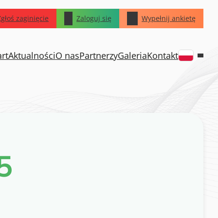
Zgłoś zaginięcie
Zaloguj się
Wypełnij ankietę
art
Aktualności
O nas
Partnerzy
Galeria
Kontakt
5