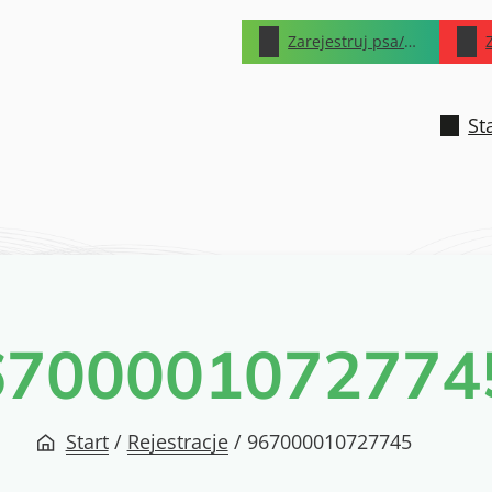
Zarejestruj psa/kota
St
6700001072774
Start
/
Rejestracje
/
967000010727745