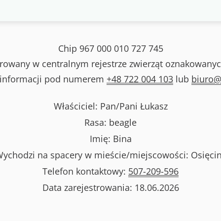
Chip
967 000 010 727 745
strowany w centralnym rejestrze zwierząt oznakowanyc
 informacji pod numerem
+48 722 004 103
lub
biuro@
Właściciel: Pan/Pani
Łukasz
Rasa:
beagle
Imię:
Bina
ychodzi na spacery w mieście/miejscowości:
Osięci
Telefon kontaktowy:
507-209-596
Data zarejestrowania:
18.06.2026