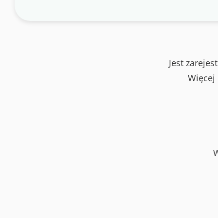
Jest zareje
Więcej
W