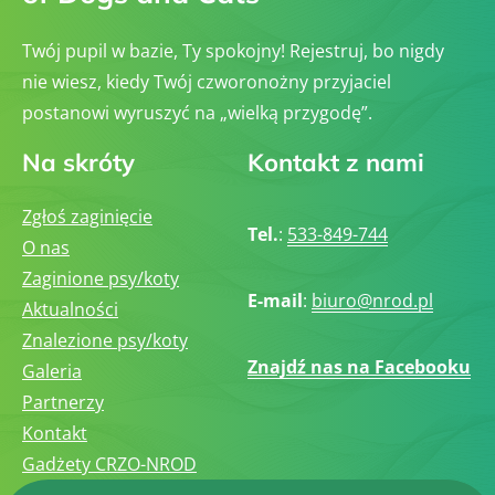
Twój pupil w bazie, Ty spokojny! Rejestruj, bo nigdy
nie wiesz, kiedy Twój czworonożny przyjaciel
postanowi wyruszyć na „wielką przygodę”.
Na skróty
Kontakt z nami
Zgłoś zaginięcie
Tel.
:
533-849-744
O nas
Zaginione psy/koty
E-mail
:
biuro@nrod.pl
Aktualności
Znalezione psy/koty
Znajdź nas na Facebooku
Galeria
Partnerzy
Kontakt
Gadżety CRZO-NROD