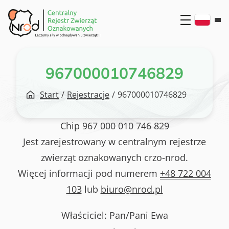
Przejdź
do
treści
967000010746829
Start
/
Rejestracje
/
967000010746829
Chip
967 000 010 746 829
Jest zarejestrowany w centralnym rejestrze
zwierząt oznakowanych crzo-nrod.
Więcej informacji pod numerem
+48 722 004
103
lub
biuro@nrod.pl
Właściciel: Pan/Pani
Ewa