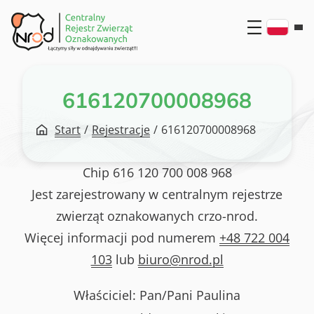
Przejdź
do
treści
616120700008968
Start
/
Rejestracje
/
616120700008968
Chip
616 120 700 008 968
Jest zarejestrowany w centralnym rejestrze
zwierząt oznakowanych crzo-nrod.
Więcej informacji pod numerem
+48 722 004
103
lub
biuro@nrod.pl
Właściciel: Pan/Pani
Paulina