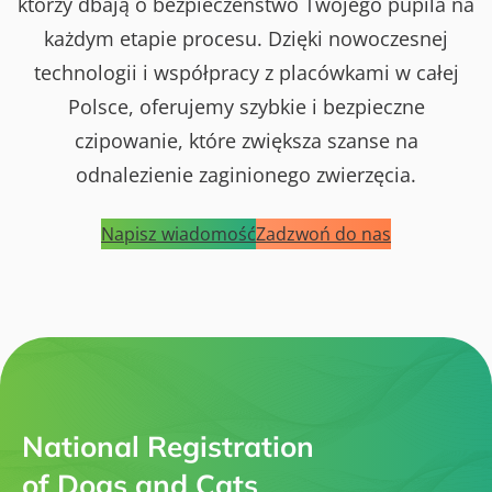
którzy dbają o bezpieczeństwo Twojego pupila na
każdym etapie procesu. Dzięki nowoczesnej
technologii i współpracy z placówkami w całej
Polsce, oferujemy szybkie i bezpieczne
czipowanie, które zwiększa szanse na
odnalezienie zaginionego zwierzęcia.
Napisz wiadomość
Zadzwoń do nas
National Registration
of Dogs and Cats