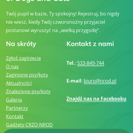
Twój pupil w bazie, Ty spokojny! Rejestruj, bo nigdy
nie wiesz, kiedy Twój czworonożny przyjaciel
postanowi wyruszyć na „wielką przygodę”.
Na skróty
Kontakt z nami
Zgłoś zaginięcie
Tel.
:
533-849-744
O nas
Zaginione psy/koty
E-mail
:
biuro@nrod.pl
Aktualności
Znalezione psy/koty
Znajdź nas na Facebooku
Galeria
Partnerzy
Kontakt
Gadżety CRZO-NROD