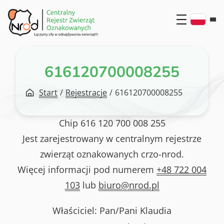
Przejdź
do
treści
616120700008255
Start
/
Rejestracje
/
616120700008255
Chip
616 120 700 008 255
Jest zarejestrowany w centralnym rejestrze
zwierząt oznakowanych crzo-nrod.
Więcej informacji pod numerem
+48 722 004
103
lub
biuro@nrod.pl
Właściciel: Pan/Pani
Klaudia