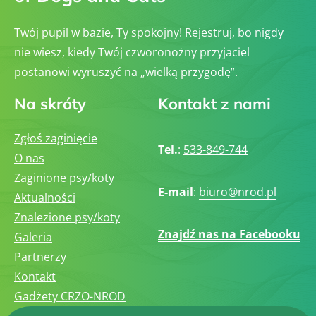
Twój pupil w bazie, Ty spokojny! Rejestruj, bo nigdy
nie wiesz, kiedy Twój czworonożny przyjaciel
postanowi wyruszyć na „wielką przygodę”.
Na skróty
Kontakt z nami
Zgłoś zaginięcie
Tel.
:
533-849-744
O nas
Zaginione psy/koty
E-mail
:
biuro@nrod.pl
Aktualności
Znalezione psy/koty
Znajdź nas na Facebooku
Galeria
Partnerzy
Kontakt
Gadżety CRZO-NROD