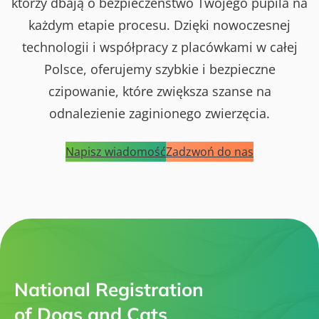
którzy dbają o bezpieczeństwo Twojego pupila na
każdym etapie procesu. Dzięki nowoczesnej
technologii i współpracy z placówkami w całej
Polsce, oferujemy szybkie i bezpieczne
czipowanie, które zwiększa szanse na
odnalezienie zaginionego zwierzęcia.
Napisz wiadomość
Zadzwoń do nas
National Registration
of Dogs and Cats