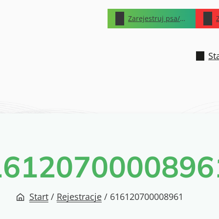
Zarejestruj psa/kota
St
1612070000896
Start
/
Rejestracje
/
616120700008961