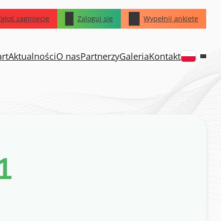
Zgłoś zaginięcie
Zaloguj się
Wypełnij ankietę
art
Aktualności
O nas
Partnerzy
Galeria
Kontakt
1