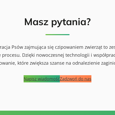
Masz pytania?
racja Psów zajmująca się czipowaniem zwierząt to ze
procesu. Dzięki nowoczesnej technologii i współprac
powanie, które zwiększa szanse na odnalezienie zagini
Napisz wiadomość
Zadzwoń do nas