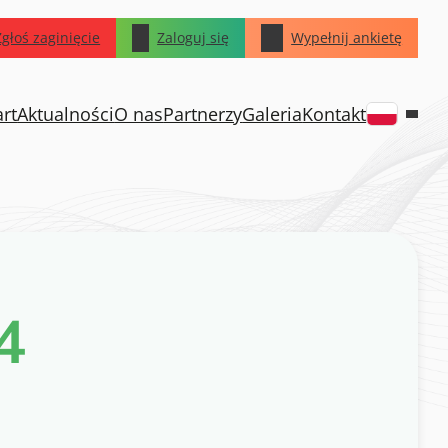
Zgłoś zaginięcie
Zaloguj się
Wypełnij ankietę
art
Aktualności
O nas
Partnerzy
Galeria
Kontakt
4