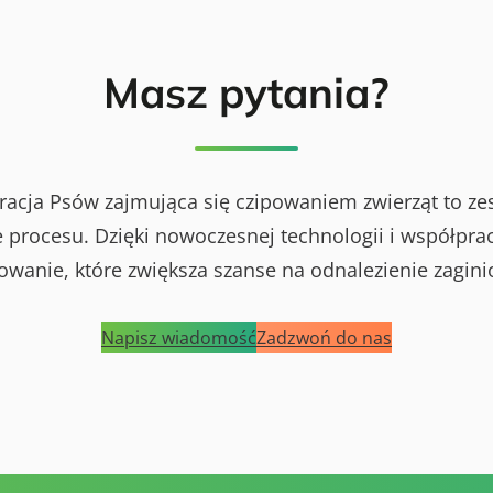
Masz pytania?
racja Psów zajmująca się czipowaniem zwierząt to ze
procesu. Dzięki nowoczesnej technologii i współprac
powanie, które zwiększa szanse na odnalezienie zagini
Napisz wiadomość
Zadzwoń do nas