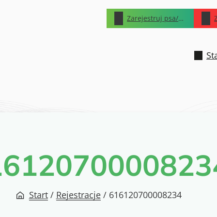
Zarejestruj psa/kota
St
1612070000823
Start
/
Rejestracje
/
616120700008234