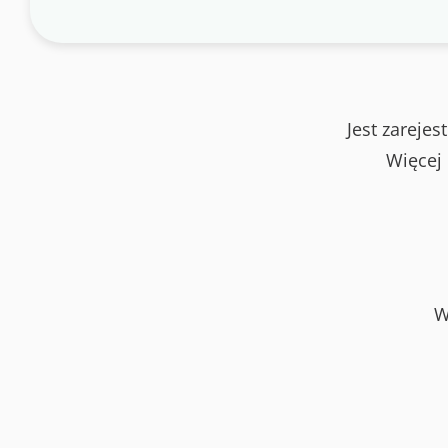
Jest zareje
Więcej
W