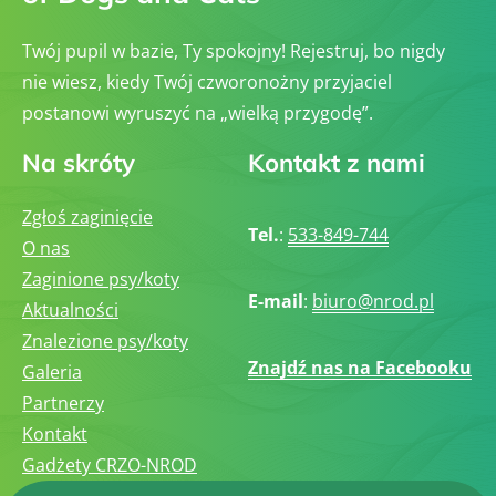
Twój pupil w bazie, Ty spokojny! Rejestruj, bo nigdy
nie wiesz, kiedy Twój czworonożny przyjaciel
postanowi wyruszyć na „wielką przygodę”.
Na skróty
Kontakt z nami
Zgłoś zaginięcie
Tel.
:
533-849-744
O nas
Zaginione psy/koty
E-mail
:
biuro@nrod.pl
Aktualności
Znalezione psy/koty
Znajdź nas na Facebooku
Galeria
Partnerzy
Kontakt
Gadżety CRZO-NROD