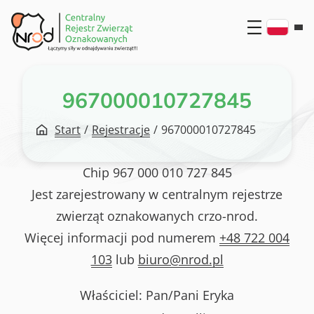
Przejdź
do
treści
967000010727845
Start
/
Rejestracje
/
967000010727845
Chip
967 000 010 727 845
Jest zarejestrowany w centralnym rejestrze
zwierząt oznakowanych crzo-nrod.
Więcej informacji pod numerem
+48 722 004
103
lub
biuro@nrod.pl
Właściciel: Pan/Pani
Eryka