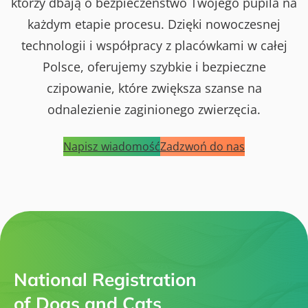
którzy dbają o bezpieczeństwo Twojego pupila na
każdym etapie procesu. Dzięki nowoczesnej
technologii i współpracy z placówkami w całej
Polsce, oferujemy szybkie i bezpieczne
czipowanie, które zwiększa szanse na
odnalezienie zaginionego zwierzęcia.
Napisz wiadomość
Zadzwoń do nas
National Registration
of Dogs and Cats