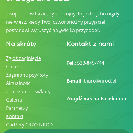
Twój pupil w bazie, Ty spokojny! Rejestruj, bo nigdy
nie wiesz, kiedy Twój czworonożny przyjaciel
postanowi wyruszyć na „wielką przygodę”.
Na skróty
Kontakt z nami
Zgłoś zaginięcie
Tel.
:
533-849-744
O nas
Zaginione psy/koty
E-mail
:
biuro@nrod.pl
Aktualności
Znalezione psy/koty
Znajdź nas na Facebooku
Galeria
Partnerzy
Kontakt
Gadżety CRZO-NROD