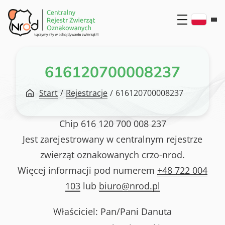
Przejdź
do
treści
616120700008237
Start
/
Rejestracje
/
616120700008237
Chip
616 120 700 008 237
Jest zarejestrowany w centralnym rejestrze
zwierząt oznakowanych crzo-nrod.
Więcej informacji pod numerem
+48 722 004
103
lub
biuro@nrod.pl
Właściciel: Pan/Pani
Danuta