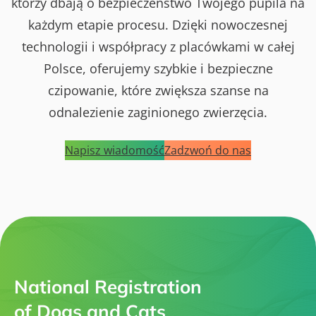
którzy dbają o bezpieczeństwo Twojego pupila na
każdym etapie procesu. Dzięki nowoczesnej
technologii i współpracy z placówkami w całej
Polsce, oferujemy szybkie i bezpieczne
czipowanie, które zwiększa szanse na
odnalezienie zaginionego zwierzęcia.
Napisz wiadomość
Zadzwoń do nas
National Registration
of Dogs and Cats