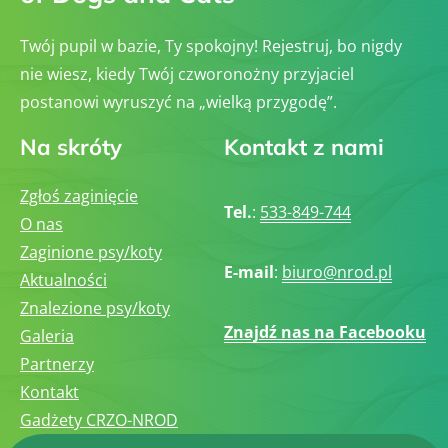
Twój pupil w bazie, Ty spokojny! Rejestruj, bo nigdy
nie wiesz, kiedy Twój czworonożny przyjaciel
postanowi wyruszyć na „wielką przygodę”.
Na skróty
Kontakt z nami
Zgłoś zaginięcie
Tel.
:
533-849-744
O nas
Zaginione psy/koty
E-mail
:
biuro@nrod.pl
Aktualności
Znalezione psy/koty
Znajdź nas na Facebooku
Galeria
Partnerzy
Kontakt
Gadżety CRZO-NROD