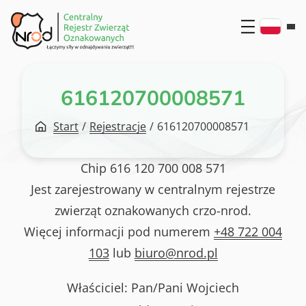
Przejdź
do
treści
616120700008571
Start
/
Rejestracje
/
616120700008571
Chip
616 120 700 008 571
Jest zarejestrowany w centralnym rejestrze
zwierząt oznakowanych crzo-nrod.
Więcej informacji pod numerem
+48 722 004
103
lub
biuro@nrod.pl
Właściciel: Pan/Pani
Wojciech