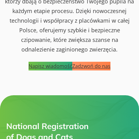
którzy dbają o bezpieczeństwo Twojego pupila na
każdym etapie procesu. Dzięki nowoczesnej
technologii i współpracy z placówkami w całej
Polsce, oferujemy szybkie i bezpieczne
czipowanie, które zwiększa szanse na
odnalezienie zaginionego zwierzęcia.
Napisz wiadomość
Zadzwoń do nas
National Registration
of Dogs and Cats