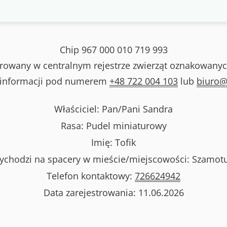
Chip
967 000 010 719 993
strowany w centralnym rejestrze zwierząt oznakowanyc
 informacji pod numerem
+48 722 004 103
lub
biuro@
Właściciel: Pan/Pani
Sandra
Rasa:
Pudel miniaturowy
Imię:
Tofik
ychodzi na spacery w mieście/miejscowości:
Szamotu
Telefon kontaktowy:
726624942
Data zarejestrowania:
11.06.2026