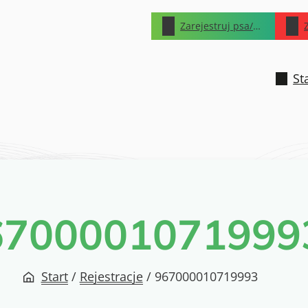
Zarejestruj psa/kota
St
6700001071999
Start
/
Rejestracje
/
967000010719993