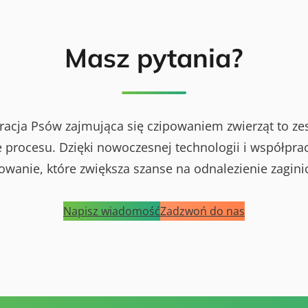
Masz pytania?
racja Psów zajmująca się czipowaniem zwierząt to ze
procesu. Dzięki nowoczesnej technologii i współprac
powanie, które zwiększa szanse na odnalezienie zagini
Napisz wiadomość
Zadzwoń do nas