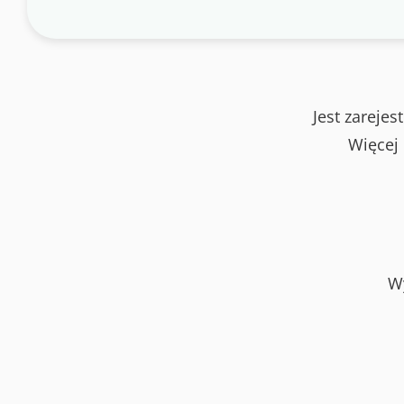
Jest zareje
Więcej
W