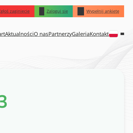
Zgłoś zaginięcie
Zaloguj się
Wypełnij ankietę
art
Aktualności
O nas
Partnerzy
Galeria
Kontakt
3