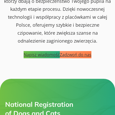
którzy dbają o bezpieczeństwo Twojego pupila na
każdym etapie procesu. Dzięki nowoczesnej
technologii i współpracy z placówkami w całej
Polsce, oferujemy szybkie i bezpieczne
czipowanie, które zwiększa szanse na
odnalezienie zaginionego zwierzęcia.
Napisz wiadomość
Zadzwoń do nas
National Registration
of Dogs and Cats