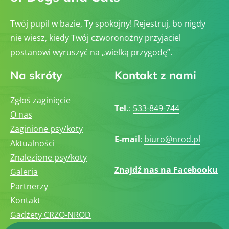
Twój pupil w bazie, Ty spokojny! Rejestruj, bo nigdy
nie wiesz, kiedy Twój czworonożny przyjaciel
postanowi wyruszyć na „wielką przygodę”.
Na skróty
Kontakt z nami
Zgłoś zaginięcie
Tel.
:
533-849-744
O nas
Zaginione psy/koty
E-mail
:
biuro@nrod.pl
Aktualności
Znalezione psy/koty
Znajdź nas na Facebooku
Galeria
Partnerzy
Kontakt
Gadżety CRZO-NROD