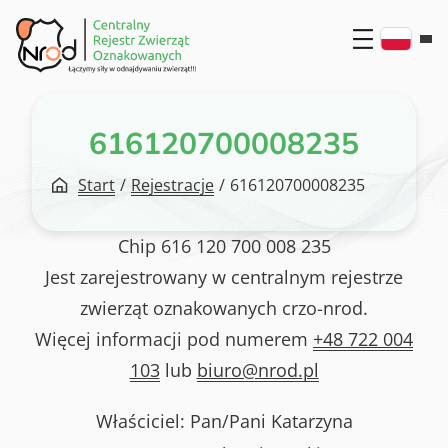
Przejdź
do
treści
616120700008235
Start
/
Rejestracje
/
616120700008235
Chip
616 120 700 008 235
Jest zarejestrowany w centralnym rejestrze
zwierząt oznakowanych crzo-nrod.
Więcej informacji pod numerem
+48 722 004
103
lub
biuro@nrod.pl
Właściciel: Pan/Pani
Katarzyna