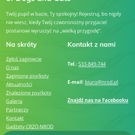
Twój pupil w bazie, Ty spokojny! Rejestruj, bo nigdy
nie wiesz, kiedy Twój czworonożny przyjaciel
postanowi wyruszyć na „wielką przygodę”.
Na skróty
Kontakt z nami
Zgłoś zaginięcie
Tel.
:
533-849-744
O nas
Zaginione psy/koty
E-mail
:
biuro@nrod.pl
Aktualności
Znalezione psy/koty
Znajdź nas na Facebooku
Galeria
Partnerzy
Kontakt
Gadżety CRZO-NROD