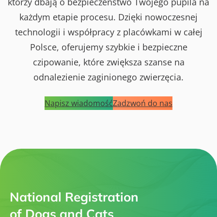
którzy dbają o bezpieczeństwo Twojego pupila na
każdym etapie procesu. Dzięki nowoczesnej
technologii i współpracy z placówkami w całej
Polsce, oferujemy szybkie i bezpieczne
czipowanie, które zwiększa szanse na
odnalezienie zaginionego zwierzęcia.
Napisz wiadomość
Zadzwoń do nas
National Registration
of Dogs and Cats