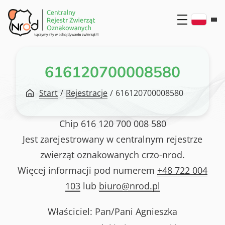
Przejdź
do
treści
616120700008580
Start
/
Rejestracje
/
616120700008580
Chip
616 120 700 008 580
Jest zarejestrowany w centralnym rejestrze
zwierząt oznakowanych crzo-nrod.
Więcej informacji pod numerem
+48 722 004
103
lub
biuro@nrod.pl
Właściciel: Pan/Pani
Agnieszka