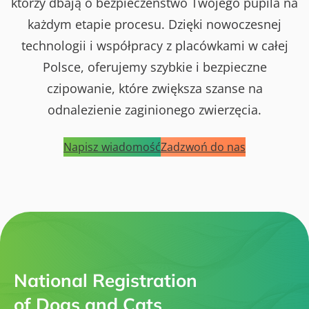
którzy dbają o bezpieczeństwo Twojego pupila na
każdym etapie procesu. Dzięki nowoczesnej
technologii i współpracy z placówkami w całej
Polsce, oferujemy szybkie i bezpieczne
czipowanie, które zwiększa szanse na
odnalezienie zaginionego zwierzęcia.
Napisz wiadomość
Zadzwoń do nas
National Registration
of Dogs and Cats