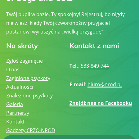
Twój pupil w bazie, Ty spokojny! Rejestruj, bo nigdy
nie wiesz, kiedy Twój czworonożny przyjaciel
postanowi wyruszyć na „wielką przygodę”.
Na skróty
Kontakt z nami
Zgłoś zaginięcie
Tel.
:
533-849-744
O nas
Zaginione psy/koty
E-mail
:
biuro@nrod.pl
Aktualności
Znalezione psy/koty
Znajdź nas na Facebooku
Galeria
Partnerzy
Kontakt
Gadżety CRZO-NROD