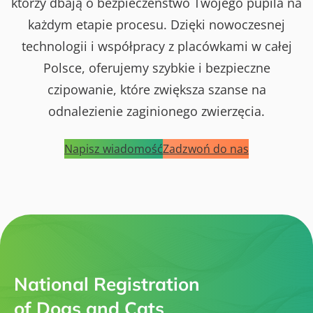
którzy dbają o bezpieczeństwo Twojego pupila na
każdym etapie procesu. Dzięki nowoczesnej
technologii i współpracy z placówkami w całej
Polsce, oferujemy szybkie i bezpieczne
czipowanie, które zwiększa szanse na
odnalezienie zaginionego zwierzęcia.
Napisz wiadomość
Zadzwoń do nas
National Registration
of Dogs and Cats