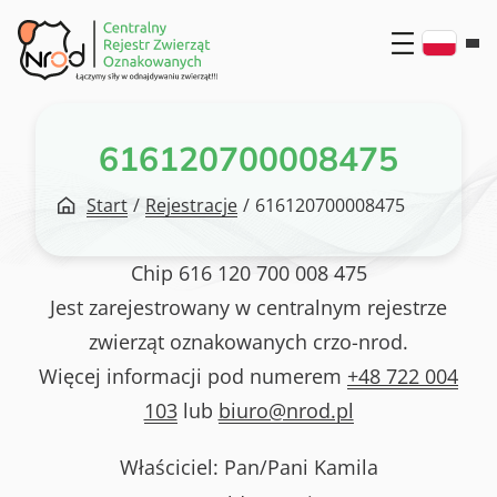
Przejdź
do
treści
616120700008475
Start
/
Rejestracje
/
616120700008475
Chip
616 120 700 008 475
Jest zarejestrowany w centralnym rejestrze
zwierząt oznakowanych crzo-nrod.
Więcej informacji pod numerem
+48 722 004
103
lub
biuro@nrod.pl
Właściciel: Pan/Pani
Kamila