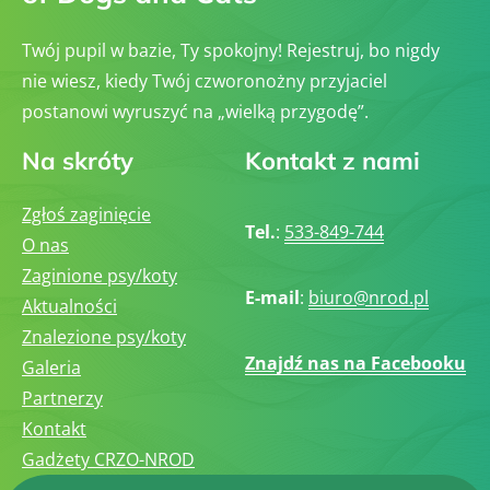
Twój pupil w bazie, Ty spokojny! Rejestruj, bo nigdy
nie wiesz, kiedy Twój czworonożny przyjaciel
postanowi wyruszyć na „wielką przygodę”.
Na skróty
Kontakt z nami
Zgłoś zaginięcie
Tel.
:
533-849-744
O nas
Zaginione psy/koty
E-mail
:
biuro@nrod.pl
Aktualności
Znalezione psy/koty
Znajdź nas na Facebooku
Galeria
Partnerzy
Kontakt
Gadżety CRZO-NROD