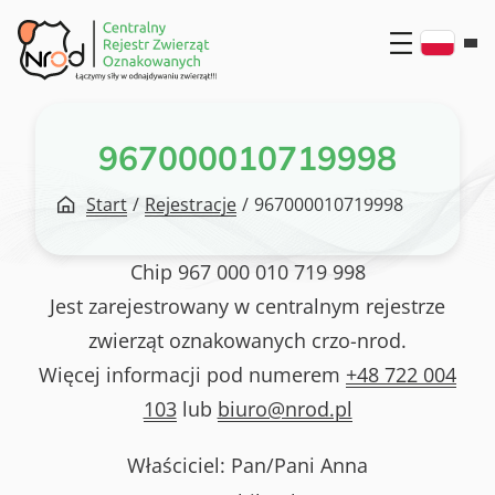
Przejdź
do
treści
967000010719998
Start
/
Rejestracje
/
967000010719998
Chip
967 000 010 719 998
Jest zarejestrowany w centralnym rejestrze
zwierząt oznakowanych crzo-nrod.
Więcej informacji pod numerem
+48 722 004
103
lub
biuro@nrod.pl
Właściciel: Pan/Pani
Anna