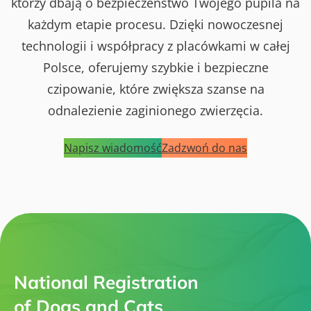
którzy dbają o bezpieczeństwo Twojego pupila na
każdym etapie procesu. Dzięki nowoczesnej
technologii i współpracy z placówkami w całej
Polsce, oferujemy szybkie i bezpieczne
czipowanie, które zwiększa szanse na
odnalezienie zaginionego zwierzęcia.
Napisz wiadomość
Zadzwoń do nas
National Registration
of Dogs and Cats