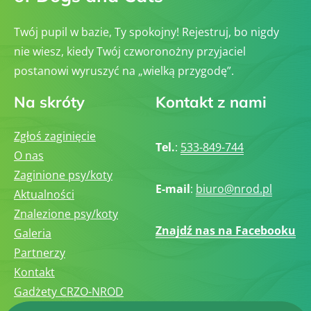
Twój pupil w bazie, Ty spokojny! Rejestruj, bo nigdy
nie wiesz, kiedy Twój czworonożny przyjaciel
postanowi wyruszyć na „wielką przygodę”.
Na skróty
Kontakt z nami
Zgłoś zaginięcie
Tel.
:
533-849-744
O nas
Zaginione psy/koty
E-mail
:
biuro@nrod.pl
Aktualności
Znalezione psy/koty
Znajdź nas na Facebooku
Galeria
Partnerzy
Kontakt
Gadżety CRZO-NROD