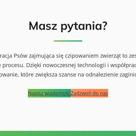
Masz pytania?
racja Psów zajmująca się czipowaniem zwierząt to ze
procesu. Dzięki nowoczesnej technologii i współprac
powanie, które zwiększa szanse na odnalezienie zagini
Napisz wiadomość
Zadzwoń do nas