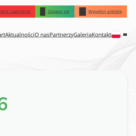
Zgłoś zaginięcie
Zaloguj się
Wypełnij ankietę
art
Aktualności
O nas
Partnerzy
Galeria
Kontakt
6