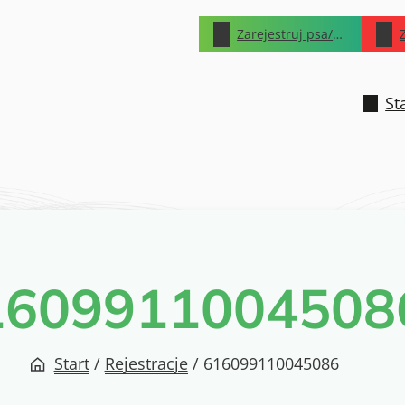
Zarejestruj psa/kota
St
1609911004508
Start
/
Rejestracje
/
616099110045086