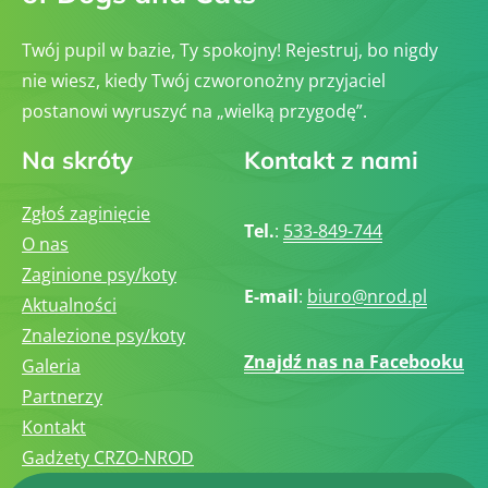
Twój pupil w bazie, Ty spokojny! Rejestruj, bo nigdy
nie wiesz, kiedy Twój czworonożny przyjaciel
postanowi wyruszyć na „wielką przygodę”.
Na skróty
Kontakt z nami
Zgłoś zaginięcie
Tel.
:
533-849-744
O nas
Zaginione psy/koty
E-mail
:
biuro@nrod.pl
Aktualności
Znalezione psy/koty
Znajdź nas na Facebooku
Galeria
Partnerzy
Kontakt
Gadżety CRZO-NROD