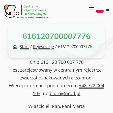
Przejdź
do
treści
616120700007776
Start
/
Rejestracje
/
616120700007776
Chip
616 120 700 007 776
Jest zarejestrowany w centralnym rejestrze
zwierząt oznakowanych crzo-nrod.
Więcej informacji pod numerem
+48 722 004
103
lub
biuro@nrod.pl
Właściciel: Pan/Pani
Marta