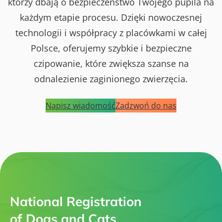
którzy dbają o bezpieczeństwo Twojego pupila na
każdym etapie procesu. Dzięki nowoczesnej
technologii i współpracy z placówkami w całej
Polsce, oferujemy szybkie i bezpieczne
czipowanie, które zwiększa szanse na
odnalezienie zaginionego zwierzęcia.
Napisz wiadomość
Zadzwoń do nas
National Registration
of Dogs and Cats