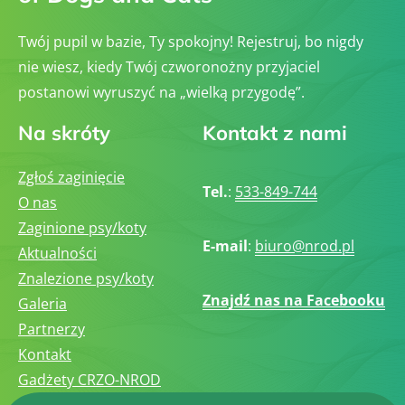
Twój pupil w bazie, Ty spokojny! Rejestruj, bo nigdy
nie wiesz, kiedy Twój czworonożny przyjaciel
postanowi wyruszyć na „wielką przygodę”.
Na skróty
Kontakt z nami
Zgłoś zaginięcie
Tel.
:
533-849-744
O nas
Zaginione psy/koty
E-mail
:
biuro@nrod.pl
Aktualności
Znalezione psy/koty
Znajdź nas na Facebooku
Galeria
Partnerzy
Kontakt
Gadżety CRZO-NROD