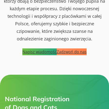
którzy dbają o bezpieczeństwo Twojego pupila na
każdym etapie procesu. Dzięki nowoczesnej
technologii i współpracy z placówkami w całej
Polsce, oferujemy szybkie i bezpieczne
czipowanie, które zwiększa szanse na
odnalezienie zaginionego zwierzęcia.
Napisz wiadomość
Zadzwoń do nas
National Registration
of Dogs and Cats