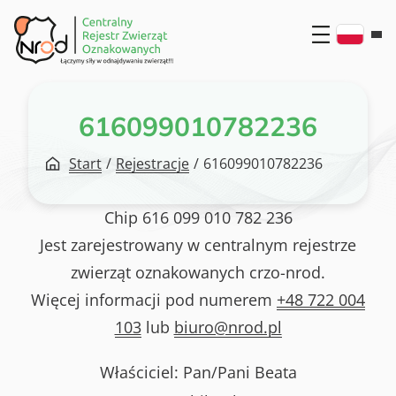
Przejdź
do
treści
616099010782236
Start
/
Rejestracje
/
616099010782236
Chip
616 099 010 782 236
Jest zarejestrowany w centralnym rejestrze
zwierząt oznakowanych crzo-nrod.
Więcej informacji pod numerem
+48 722 004
103
lub
biuro@nrod.pl
Właściciel: Pan/Pani
Beata