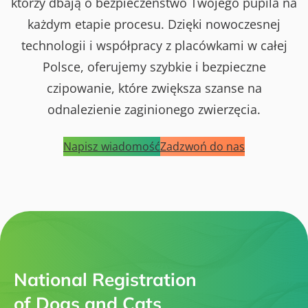
którzy dbają o bezpieczeństwo Twojego pupila na
każdym etapie procesu. Dzięki nowoczesnej
technologii i współpracy z placówkami w całej
Polsce, oferujemy szybkie i bezpieczne
czipowanie, które zwiększa szanse na
odnalezienie zaginionego zwierzęcia.
Napisz wiadomość
Zadzwoń do nas
National Registration
of Dogs and Cats