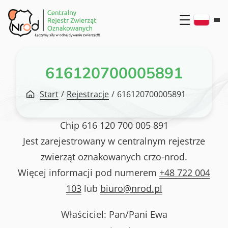
Przejdź
do
treści
616120700005891
Start
/
Rejestracje
/
616120700005891
Chip
616 120 700 005 891
Jest zarejestrowany w centralnym rejestrze
zwierząt oznakowanych crzo-nrod.
Więcej informacji pod numerem
+48 722 004
103
lub
biuro@nrod.pl
Właściciel: Pan/Pani
Ewa