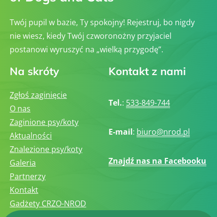
Twój pupil w bazie, Ty spokojny! Rejestruj, bo nigdy
nie wiesz, kiedy Twój czworonożny przyjaciel
postanowi wyruszyć na „wielką przygodę”.
Na skróty
Kontakt z nami
Zgłoś zaginięcie
Tel.
:
533-849-744
O nas
Zaginione psy/koty
E-mail
:
biuro@nrod.pl
Aktualności
Znalezione psy/koty
Znajdź nas na Facebooku
Galeria
Partnerzy
Kontakt
Gadżety CRZO-NROD