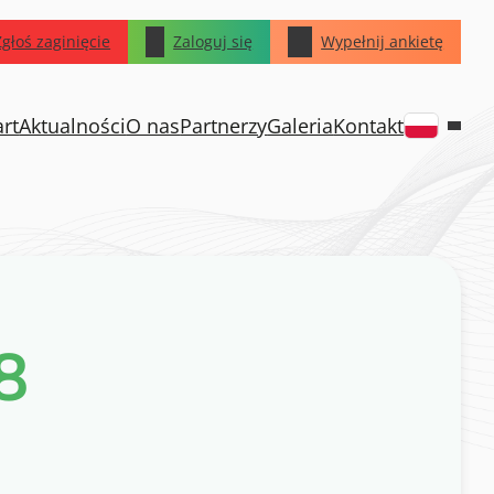
Zgłoś zaginięcie
Zaloguj się
Wypełnij ankietę
art
Aktualności
O nas
Partnerzy
Galeria
Kontakt
8