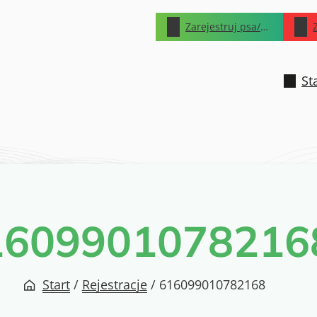
Zarejestruj psa/kota
St
1609901078216
Start
/
Rejestracje
/
616099010782168