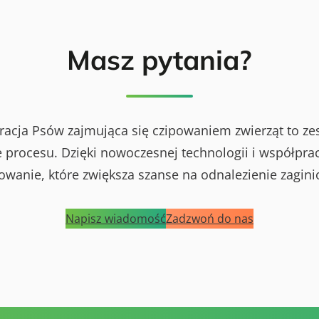
Masz pytania?
racja Psów zajmująca się czipowaniem zwierząt to ze
procesu. Dzięki nowoczesnej technologii i współprac
powanie, które zwiększa szanse na odnalezienie zagini
Napisz wiadomość
Zadzwoń do nas