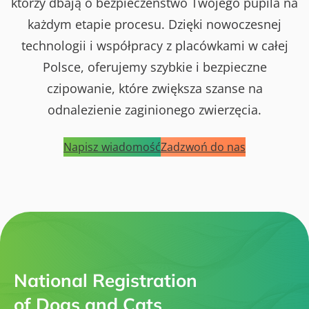
którzy dbają o bezpieczeństwo Twojego pupila na
każdym etapie procesu. Dzięki nowoczesnej
technologii i współpracy z placówkami w całej
Polsce, oferujemy szybkie i bezpieczne
czipowanie, które zwiększa szanse na
odnalezienie zaginionego zwierzęcia.
Napisz wiadomość
Zadzwoń do nas
National Registration
of Dogs and Cats