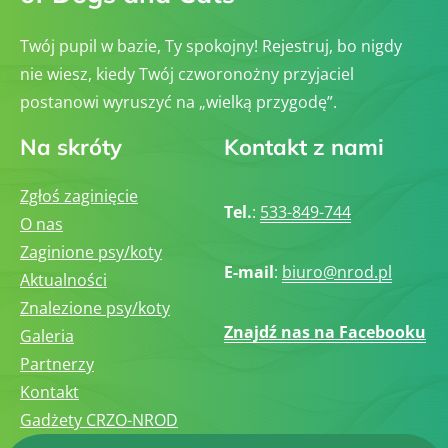
Twój pupil w bazie, Ty spokojny! Rejestruj, bo nigdy
nie wiesz, kiedy Twój czworonożny przyjaciel
postanowi wyruszyć na „wielką przygodę”.
Na skróty
Kontakt z nami
Zgłoś zaginięcie
Tel.
:
533-849-744
O nas
Zaginione psy/koty
E-mail
:
biuro@nrod.pl
Aktualności
Znalezione psy/koty
Znajdź nas na Facebooku
Galeria
Partnerzy
Kontakt
Gadżety CRZO-NROD