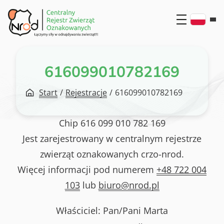
Przejdź
do
treści
616099010782169
Start
/
Rejestracje
/
616099010782169
Chip
616 099 010 782 169
Jest zarejestrowany w centralnym rejestrze
zwierząt oznakowanych crzo-nrod.
Więcej informacji pod numerem
+48 722 004
103
lub
biuro@nrod.pl
Właściciel: Pan/Pani
Marta