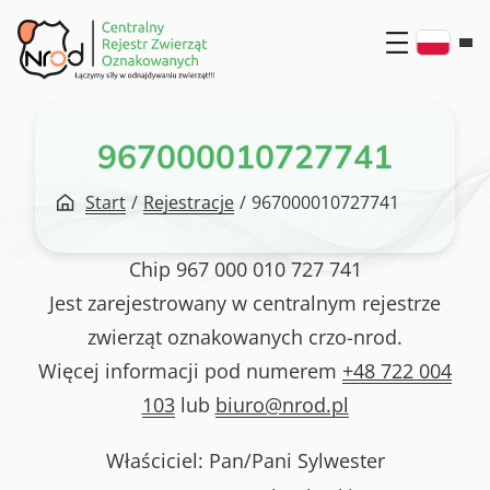
Przejdź
do
treści
967000010727741
Start
/
Rejestracje
/
967000010727741
Chip
967 000 010 727 741
Jest zarejestrowany w centralnym rejestrze
zwierząt oznakowanych crzo-nrod.
Więcej informacji pod numerem
+48 722 004
103
lub
biuro@nrod.pl
Właściciel: Pan/Pani
Sylwester