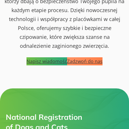
którzy dbają o bezpieczeństwo Twojego pupila na
każdym etapie procesu. Dzięki nowoczesnej
technologii i współpracy z placówkami w całej
Polsce, oferujemy szybkie i bezpieczne
czipowanie, które zwiększa szanse na
odnalezienie zaginionego zwierzęcia.
Napisz wiadomość
Zadzwoń do nas
National Registration
of Dogs and Cats