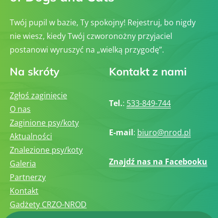
Twój pupil w bazie, Ty spokojny! Rejestruj, bo nigdy
nie wiesz, kiedy Twój czworonożny przyjaciel
postanowi wyruszyć na „wielką przygodę”.
Na skróty
Kontakt z nami
Zgłoś zaginięcie
Tel.
:
533-849-744
O nas
Zaginione psy/koty
E-mail
:
biuro@nrod.pl
Aktualności
Znalezione psy/koty
Znajdź nas na Facebooku
Galeria
Partnerzy
Kontakt
Gadżety CRZO-NROD