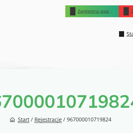
Zarejestruj psa/kota
St
6700001071982
Start
/
Rejestracje
/
967000010719824