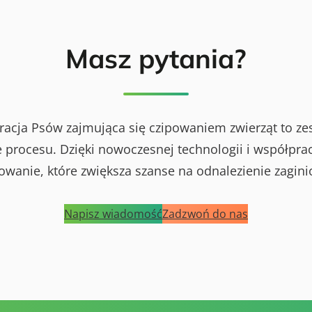
Masz pytania?
racja Psów zajmująca się czipowaniem zwierząt to ze
procesu. Dzięki nowoczesnej technologii i współprac
powanie, które zwiększa szanse na odnalezienie zagini
Napisz wiadomość
Zadzwoń do nas