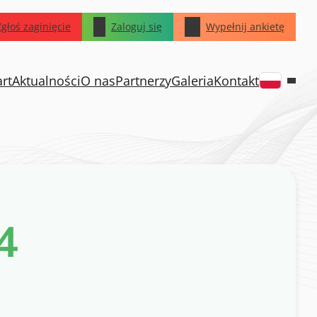
Zgłoś zaginięcie
Zaloguj się
Wypełnij ankietę
art
Aktualności
O nas
Partnerzy
Galeria
Kontakt
4