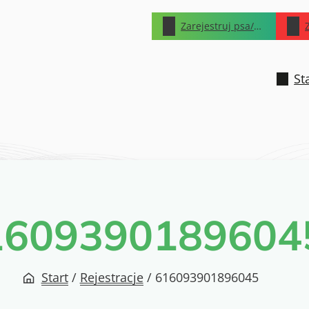
Zarejestruj psa/kota
St
1609390189604
Start
/
Rejestracje
/
616093901896045