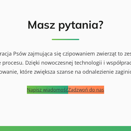
Masz pytania?
racja Psów zajmująca się czipowaniem zwierząt to ze
procesu. Dzięki nowoczesnej technologii i współprac
powanie, które zwiększa szanse na odnalezienie zagini
Napisz wiadomość
Zadzwoń do nas