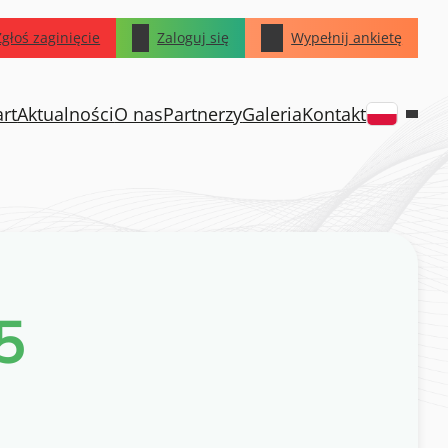
Zgłoś zaginięcie
Zaloguj się
Wypełnij ankietę
art
Aktualności
O nas
Partnerzy
Galeria
Kontakt
5