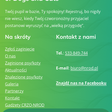
Twój pupil w bazie, Ty spokojny! Rejestruj, bo nigdy
nie wiesz, kiedy Twój czworonożny przyjaciel
postanowi wyruszyć na „wielką przygodę”.
Na skróty
Kontakt z nami
Zgłoś zaginięcie
Tel.
:
533-849-744
O nas
Zaginione psy/koty
E-mail
:
biuro@nrod.pl
Aktualności
Znalezione psy/koty
Znajdź nas na Facebooku
Galeria
Partnerzy
Kontakt
Gadżety CRZO-NROD