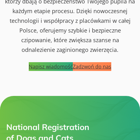
którzy dbają o bezpieczeństwo Twojego pupila na
każdym etapie procesu. Dzięki nowoczesnej
technologii i współpracy z placówkami w całej
Polsce, oferujemy szybkie i bezpieczne
czipowanie, które zwiększa szanse na
odnalezienie zaginionego zwierzęcia.
Napisz wiadomość
Zadzwoń do nas
National Registration
of Dogs and Cats