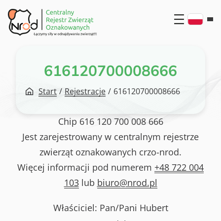
Przejdź
do
treści
616120700008666
Start
/
Rejestracje
/
616120700008666
Chip
616 120 700 008 666
Jest zarejestrowany w centralnym rejestrze
zwierząt oznakowanych crzo-nrod.
Więcej informacji pod numerem
+48 722 004
103
lub
biuro@nrod.pl
Właściciel: Pan/Pani
Hubert