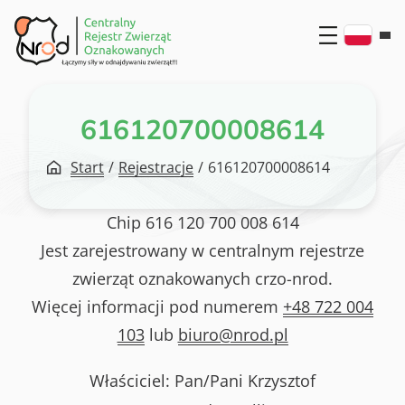
Przejdź
do
treści
616120700008614
Start
/
Rejestracje
/
616120700008614
Chip
616 120 700 008 614
Jest zarejestrowany w centralnym rejestrze
zwierząt oznakowanych crzo-nrod.
Więcej informacji pod numerem
+48 722 004
103
lub
biuro@nrod.pl
Właściciel: Pan/Pani
Krzysztof