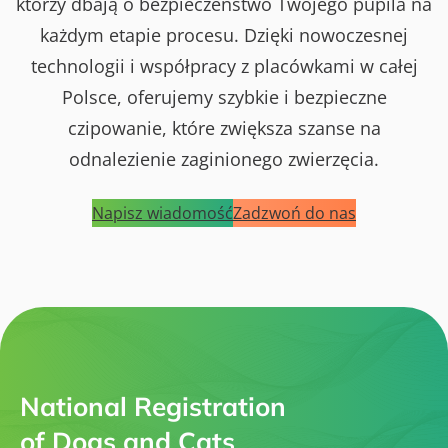
którzy dbają o bezpieczeństwo Twojego pupila na
każdym etapie procesu. Dzięki nowoczesnej
technologii i współpracy z placówkami w całej
Polsce, oferujemy szybkie i bezpieczne
czipowanie, które zwiększa szanse na
odnalezienie zaginionego zwierzęcia.
Napisz wiadomość
Zadzwoń do nas
National Registration
of Dogs and Cats