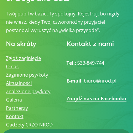
Twój pupil w bazie, Ty spokojny! Rejestruj, bo nigdy
nie wiesz, kiedy Twój czworonożny przyjaciel
postanowi wyruszyć na „wielką przygodę”.
Na skróty
Kontakt z nami
Zgłoś zaginięcie
Tel.
:
533-849-744
O nas
Zaginione psy/koty
E-mail
:
biuro@nrod.pl
Aktualności
Znalezione psy/koty
Znajdź nas na Facebooku
Galeria
Partnerzy
Kontakt
Gadżety CRZO-NROD