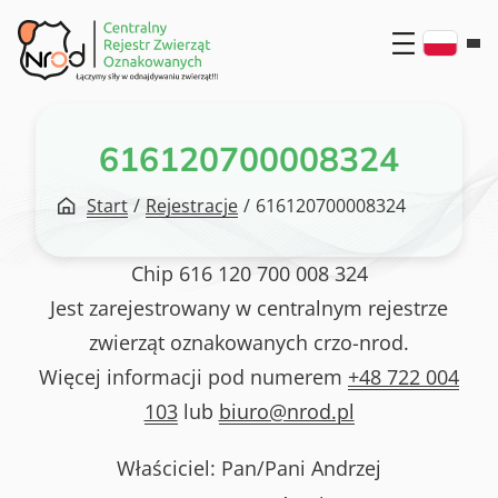
Przejdź
do
treści
616120700008324
Start
/
Rejestracje
/
616120700008324
Chip
616 120 700 008 324
Jest zarejestrowany w centralnym rejestrze
zwierząt oznakowanych crzo-nrod.
Więcej informacji pod numerem
+48 722 004
103
lub
biuro@nrod.pl
Właściciel: Pan/Pani
Andrzej