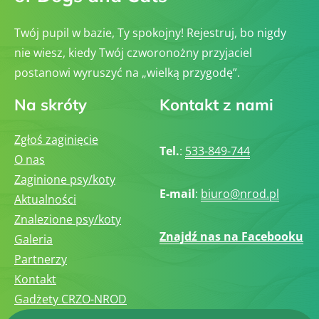
Twój pupil w bazie, Ty spokojny! Rejestruj, bo nigdy
nie wiesz, kiedy Twój czworonożny przyjaciel
postanowi wyruszyć na „wielką przygodę”.
Na skróty
Kontakt z nami
Zgłoś zaginięcie
Tel.
:
533-849-744
O nas
Zaginione psy/koty
E-mail
:
biuro@nrod.pl
Aktualności
Znalezione psy/koty
Znajdź nas na Facebooku
Galeria
Partnerzy
Kontakt
Gadżety CRZO-NROD