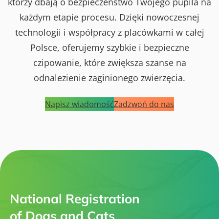
którzy dbają o bezpieczeństwo Twojego pupila na
każdym etapie procesu. Dzięki nowoczesnej
technologii i współpracy z placówkami w całej
Polsce, oferujemy szybkie i bezpieczne
czipowanie, które zwiększa szanse na
odnalezienie zaginionego zwierzęcia.
Napisz wiadomość
Zadzwoń do nas
National Registration
of Dogs and Cats