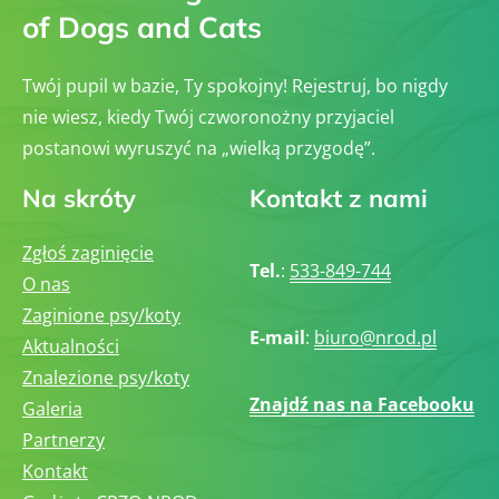
of Dogs and Cats
Twój pupil w bazie, Ty spokojny! Rejestruj, bo nigdy
nie wiesz, kiedy Twój czworonożny przyjaciel
postanowi wyruszyć na „wielką przygodę”.
Na skróty
Kontakt z nami
Zgłoś zaginięcie
Tel.
:
533-849-744
O nas
Zaginione psy/koty
E-mail
:
biuro@nrod.pl
Aktualności
Znalezione psy/koty
Znajdź nas na Facebooku
Galeria
Partnerzy
Kontakt