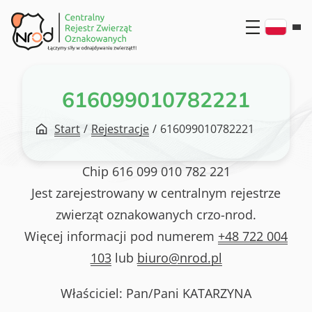
Przejdź
do
treści
616099010782221
Start
/
Rejestracje
/
616099010782221
Chip
616 099 010 782 221
Jest zarejestrowany w centralnym rejestrze
zwierząt oznakowanych crzo-nrod.
Więcej informacji pod numerem
+48 722 004
103
lub
biuro@nrod.pl
Właściciel: Pan/Pani
KATARZYNA