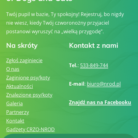
Twój pupil w bazie, Ty spokojny! Rejestruj, bo nigdy
nie wiesz, kiedy Twój czworonożny przyjaciel
postanowi wyruszyć na „wielką przygodę”.
Na skróty
Kontakt z nami
Zgłoś zaginięcie
Tel.
:
533-849-744
O nas
Zaginione psy/koty
E-mail
:
biuro@nrod.pl
Aktualności
Znalezione psy/koty
Znajdź nas na Facebooku
Galeria
Partnerzy
Kontakt
Gadżety CRZO-NROD