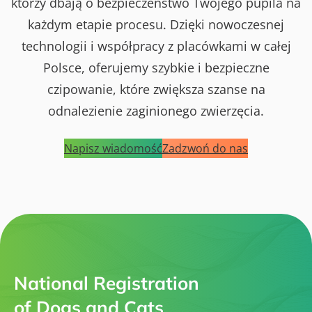
którzy dbają o bezpieczeństwo Twojego pupila na
każdym etapie procesu. Dzięki nowoczesnej
technologii i współpracy z placówkami w całej
Polsce, oferujemy szybkie i bezpieczne
czipowanie, które zwiększa szanse na
odnalezienie zaginionego zwierzęcia.
Napisz wiadomość
Zadzwoń do nas
National Registration
of Dogs and Cats