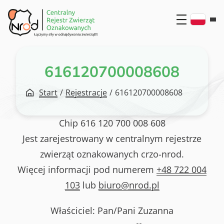
Przejdź
do
treści
616120700008608
Start
/
Rejestracje
/
616120700008608
Chip
616 120 700 008 608
Jest zarejestrowany w centralnym rejestrze
zwierząt oznakowanych crzo-nrod.
Więcej informacji pod numerem
+48 722 004
103
lub
biuro@nrod.pl
Właściciel: Pan/Pani
Zuzanna