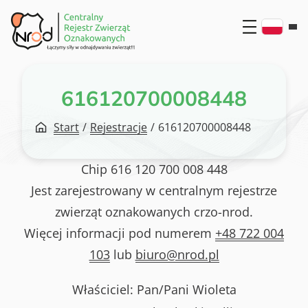
Przejdź
do
treści
616120700008448
Start
/
Rejestracje
/
616120700008448
Chip
616 120 700 008 448
Jest zarejestrowany w centralnym rejestrze
zwierząt oznakowanych crzo-nrod.
Więcej informacji pod numerem
+48 722 004
103
lub
biuro@nrod.pl
Właściciel: Pan/Pani
Wioleta