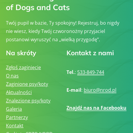
of Dogs and Cats
Twój pupil w bazie, Ty spokojny! Rejestruj, bo nigdy
nie wiesz, kiedy Twój czworonożny przyjaciel
postanowi wyruszyć na „wielką przygodę”.
Na skróty
Kontakt z nami
Zgłoś zaginięcie
Tel.
:
533-849-744
O nas
Zaginione psy/koty
E-mail
:
biuro@nrod.pl
Aktualności
Znalezione psy/koty
Znajdź nas na Facebooku
Galeria
Partnerzy
Kontakt