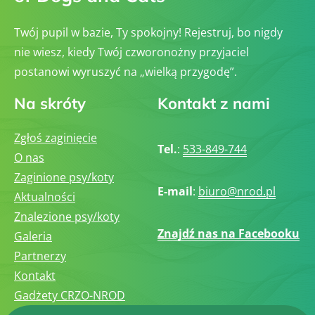
Twój pupil w bazie, Ty spokojny! Rejestruj, bo nigdy
nie wiesz, kiedy Twój czworonożny przyjaciel
postanowi wyruszyć na „wielką przygodę”.
Na skróty
Kontakt z nami
Zgłoś zaginięcie
Tel.
:
533-849-744
O nas
Zaginione psy/koty
E-mail
:
biuro@nrod.pl
Aktualności
Znalezione psy/koty
Znajdź nas na Facebooku
Galeria
Partnerzy
Kontakt
Gadżety CRZO-NROD