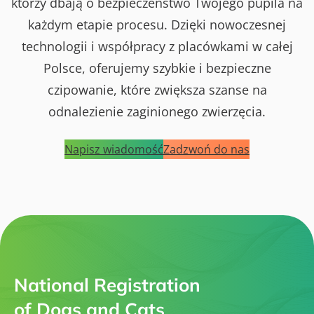
którzy dbają o bezpieczeństwo Twojego pupila na
każdym etapie procesu. Dzięki nowoczesnej
technologii i współpracy z placówkami w całej
Polsce, oferujemy szybkie i bezpieczne
czipowanie, które zwiększa szanse na
odnalezienie zaginionego zwierzęcia.
Napisz wiadomość
Zadzwoń do nas
National Registration
of Dogs and Cats