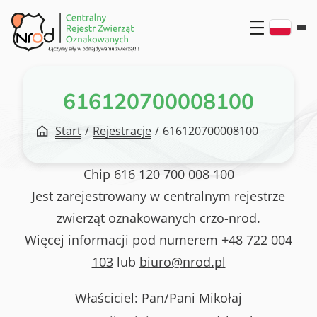
Przejdź
do
treści
616120700008100
Start
/
Rejestracje
/
616120700008100
Chip
616 120 700 008 100
Jest zarejestrowany w centralnym rejestrze
zwierząt oznakowanych crzo-nrod.
Więcej informacji pod numerem
+48 722 004
103
lub
biuro@nrod.pl
Właściciel: Pan/Pani
Mikołaj