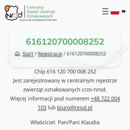
Przejdź
do
treści
616120700008252
Start
/
Rejestracje
/
616120700008252
Chip
616 120 700 008 252
Jest zarejestrowany w centralnym rejestrze
zwierząt oznakowanych crzo-nrod.
Więcej informacji pod numerem
+48 722 004
103
lub
biuro@nrod.pl
Właściciel: Pan/Pani
Klaudia