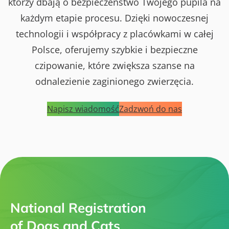
którzy dbają o bezpieczeństwo Twojego pupila na
każdym etapie procesu. Dzięki nowoczesnej
technologii i współpracy z placówkami w całej
Polsce, oferujemy szybkie i bezpieczne
czipowanie, które zwiększa szanse na
odnalezienie zaginionego zwierzęcia.
Napisz wiadomość
Zadzwoń do nas
National Registration
of Dogs and Cats