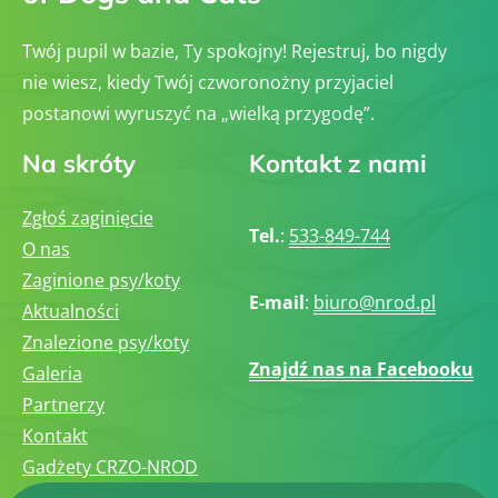
Twój pupil w bazie, Ty spokojny! Rejestruj, bo nigdy
nie wiesz, kiedy Twój czworonożny przyjaciel
postanowi wyruszyć na „wielką przygodę”.
Na skróty
Kontakt z nami
Zgłoś zaginięcie
Tel.
:
533-849-744
O nas
Zaginione psy/koty
E-mail
:
biuro@nrod.pl
Aktualności
Znalezione psy/koty
Znajdź nas na Facebooku
Galeria
Partnerzy
Kontakt
Gadżety CRZO-NROD