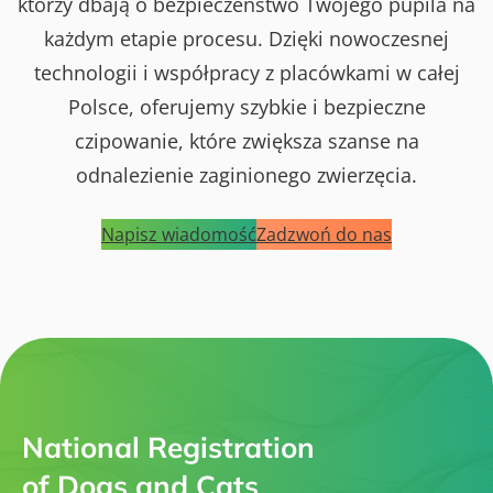
którzy dbają o bezpieczeństwo Twojego pupila na
każdym etapie procesu. Dzięki nowoczesnej
technologii i współpracy z placówkami w całej
Polsce, oferujemy szybkie i bezpieczne
czipowanie, które zwiększa szanse na
odnalezienie zaginionego zwierzęcia.
Napisz wiadomość
Zadzwoń do nas
National Registration
of Dogs and Cats