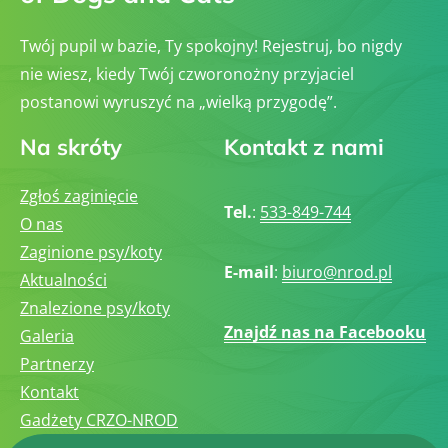
Twój pupil w bazie, Ty spokojny! Rejestruj, bo nigdy
nie wiesz, kiedy Twój czworonożny przyjaciel
postanowi wyruszyć na „wielką przygodę”.
Na skróty
Kontakt z nami
Zgłoś zaginięcie
Tel.
:
533-849-744
O nas
Zaginione psy/koty
E-mail
:
biuro@nrod.pl
Aktualności
Znalezione psy/koty
Znajdź nas na Facebooku
Galeria
Partnerzy
Kontakt
Gadżety CRZO-NROD