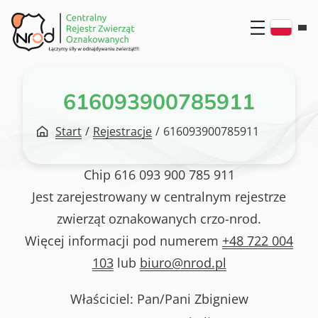
Przejdź
do
treści
616093900785911
Start
/
Rejestracje
/
616093900785911
Chip
616 093 900 785 911
Jest zarejestrowany w centralnym rejestrze
zwierząt oznakowanych crzo-nrod.
Więcej informacji pod numerem
+48 722 004
103
lub
biuro@nrod.pl
Właściciel: Pan/Pani
Zbigniew