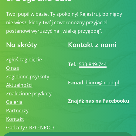
Twój pupil w bazie, Ty spokojny! Rejestruj, bo nigdy
nie wiesz, kiedy Twój czworonożny przyjaciel
postanowi wyruszyć na „wielką przygodę”.
Na skróty
Kontakt z nami
Zgłoś zaginięcie
Tel.
:
533-849-744
O nas
Zaginione psy/koty
E-mail
:
biuro@nrod.pl
Aktualności
Znalezione psy/koty
Znajdź nas na Facebooku
Galeria
Partnerzy
Kontakt
Gadżety CRZO-NROD