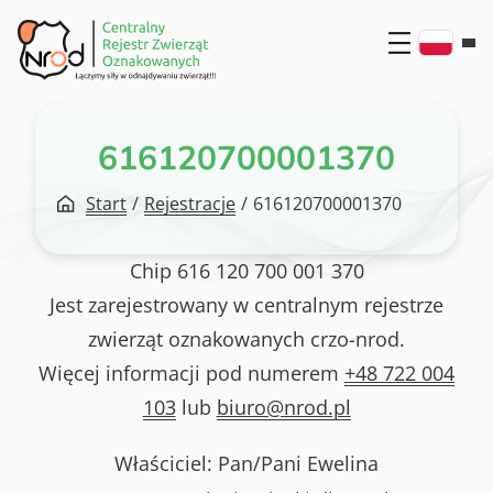
Przejdź
do
treści
616120700001370
Start
/
Rejestracje
/
616120700001370
Chip
616 120 700 001 370
Jest zarejestrowany w centralnym rejestrze
zwierząt oznakowanych crzo-nrod.
Więcej informacji pod numerem
+48 722 004
103
lub
biuro@nrod.pl
Właściciel: Pan/Pani
Ewelina