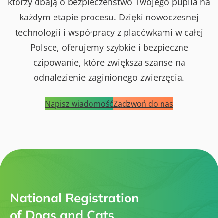
którzy dbają o bezpieczeństwo Twojego pupila na
każdym etapie procesu. Dzięki nowoczesnej
technologii i współpracy z placówkami w całej
Polsce, oferujemy szybkie i bezpieczne
czipowanie, które zwiększa szanse na
odnalezienie zaginionego zwierzęcia.
Napisz wiadomość
Zadzwoń do nas
National Registration
of Dogs and Cats