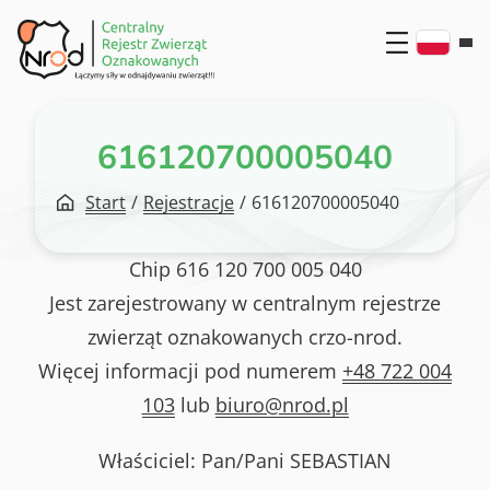
Przejdź
do
treści
616120700005040
Start
/
Rejestracje
/
616120700005040
Chip
616 120 700 005 040
Jest zarejestrowany w centralnym rejestrze
zwierząt oznakowanych crzo-nrod.
Więcej informacji pod numerem
+48 722 004
103
lub
biuro@nrod.pl
Właściciel: Pan/Pani
SEBASTIAN