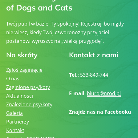
of Dogs and Cats
Twój pupil w bazie, Ty spokojny! Rejestruj, bo nigdy
nie wiesz, kiedy Twój czworonożny przyjaciel
postanowi wyruszyć na „wielką przygodę”.
Na skróty
Kontakt z nami
Zgłoś zaginięcie
Tel.
:
533-849-744
O nas
Zaginione psy/koty
E-mail
:
biuro@nrod.pl
Aktualności
Znalezione psy/koty
Znajdź nas na Facebooku
Galeria
Partnerzy
Kontakt