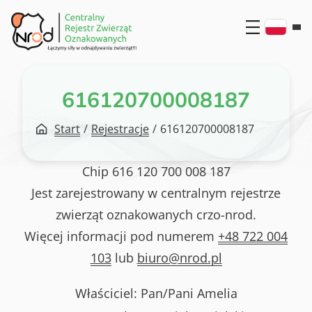
Przejdź
do
treści
616120700008187
Start
/
Rejestracje
/
616120700008187
Chip
616 120 700 008 187
Jest zarejestrowany w centralnym rejestrze
zwierząt oznakowanych crzo-nrod.
Więcej informacji pod numerem
+48 722 004
103
lub
biuro@nrod.pl
Właściciel: Pan/Pani
Amelia