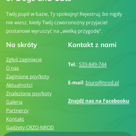
Twój pupil w bazie, Ty spokojny! Rejestruj, bo nigdy
nie wiesz, kiedy Twój czworonożny przyjaciel
postanowi wyruszyć na „wielką przygodę”.
Na skróty
Kontakt z nami
Zgłoś zaginięcie
Tel.
:
533-849-744
O nas
Zaginione psy/koty
E-mail
:
biuro@nrod.pl
Aktualności
Znalezione psy/koty
Znajdź nas na Facebooku
Galeria
Partnerzy
Kontakt
Gadżety CRZO-NROD