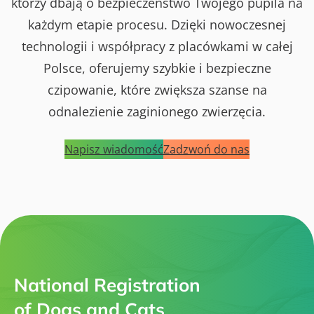
którzy dbają o bezpieczeństwo Twojego pupila na
każdym etapie procesu. Dzięki nowoczesnej
technologii i współpracy z placówkami w całej
Polsce, oferujemy szybkie i bezpieczne
czipowanie, które zwiększa szanse na
odnalezienie zaginionego zwierzęcia.
Napisz wiadomość
Zadzwoń do nas
National Registration
of Dogs and Cats