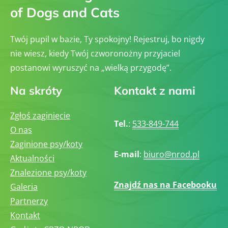
of Dogs and Cats
Twój pupil w bazie, Ty spokojny! Rejestruj, bo nigdy
nie wiesz, kiedy Twój czworonożny przyjaciel
postanowi wyruszyć na „wielką przygodę”.
Na skróty
Kontakt z nami
Zgłoś zaginięcie
Tel.
:
533-849-744
O nas
Zaginione psy/koty
E-mail
:
biuro@nrod.pl
Aktualności
Znalezione psy/koty
Znajdź nas na Facebooku
Galeria
Partnerzy
Kontakt