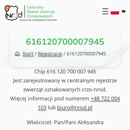
Przejdź
do
treści
616120700007945
Start
/
Rejestracje
/
616120700007945
Chip
616 120 700 007 945
Jest zarejestrowany w centralnym rejestrze
zwierząt oznakowanych crzo-nrod.
Więcej informacji pod numerem
+48 722 004
103
lub
biuro@nrod.pl
Właściciel: Pan/Pani
Alrksandra