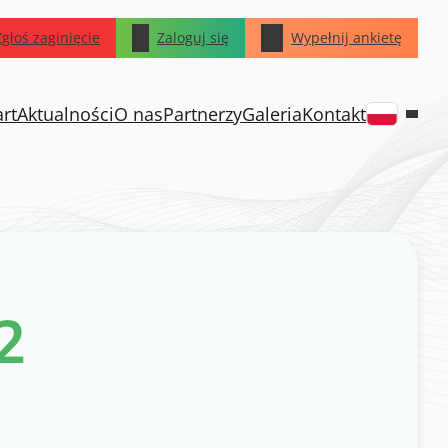
Zgłoś zaginięcie
Zaloguj się
Wypełnij ankietę
art
Aktualności
O nas
Partnerzy
Galeria
Kontakt
2