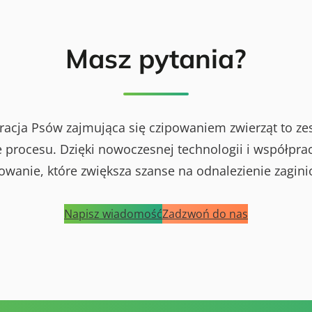
Masz pytania?
racja Psów zajmująca się czipowaniem zwierząt to ze
procesu. Dzięki nowoczesnej technologii i współprac
powanie, które zwiększa szanse na odnalezienie zagini
Napisz wiadomość
Zadzwoń do nas