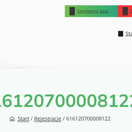
Zarejestruj psa/kota
St
1612070000812
Start
/
Rejestracje
/
616120700008122