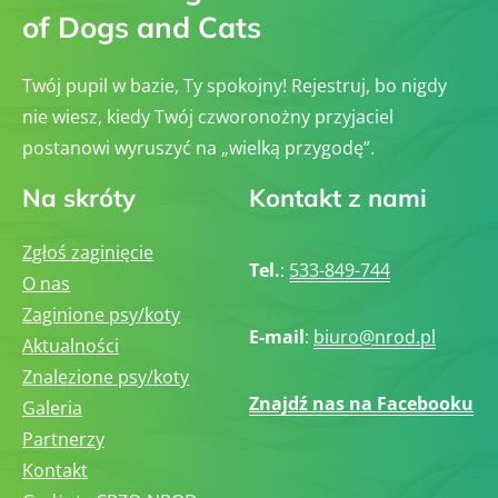
of Dogs and Cats
Twój pupil w bazie, Ty spokojny! Rejestruj, bo nigdy
nie wiesz, kiedy Twój czworonożny przyjaciel
postanowi wyruszyć na „wielką przygodę”.
Na skróty
Kontakt z nami
Zgłoś zaginięcie
Tel.
:
533-849-744
O nas
Zaginione psy/koty
E-mail
:
biuro@nrod.pl
Aktualności
Znalezione psy/koty
Znajdź nas na Facebooku
Galeria
Partnerzy
Kontakt