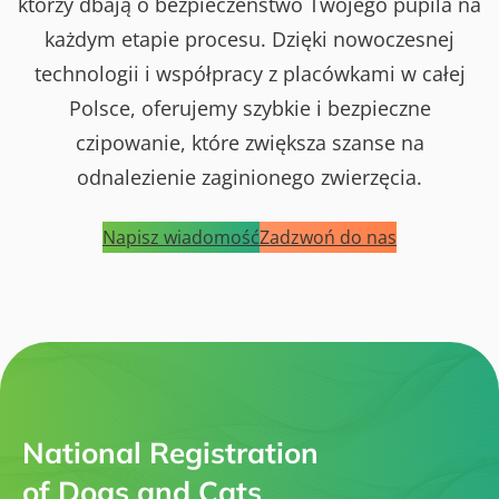
którzy dbają o bezpieczeństwo Twojego pupila na
każdym etapie procesu. Dzięki nowoczesnej
technologii i współpracy z placówkami w całej
Polsce, oferujemy szybkie i bezpieczne
czipowanie, które zwiększa szanse na
odnalezienie zaginionego zwierzęcia.
Napisz wiadomość
Zadzwoń do nas
National Registration
of Dogs and Cats