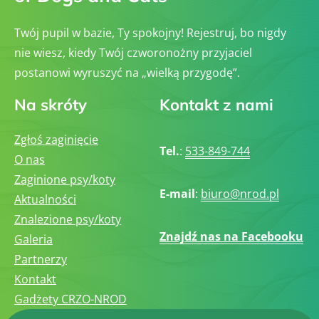
Twój pupil w bazie, Ty spokojny! Rejestruj, bo nigdy
nie wiesz, kiedy Twój czworonożny przyjaciel
postanowi wyruszyć na „wielką przygodę”.
Na skróty
Kontakt z nami
Zgłoś zaginięcie
Tel.
:
533-849-744
O nas
Zaginione psy/koty
E-mail
:
biuro@nrod.pl
Aktualności
Znalezione psy/koty
Znajdź nas na Facebooku
Galeria
Partnerzy
Kontakt
Gadżety CRZO-NROD