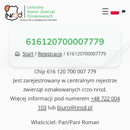
Przejdź
do
treści
616120700007779
Start
/
Rejestracje
/
616120700007779
Chip
616 120 700 007 779
Jest zarejestrowany w centralnym rejestrze
zwierząt oznakowanych crzo-nrod.
Więcej informacji pod numerem
+48 722 004
103
lub
biuro@nrod.pl
Właściciel: Pan/Pani
Roman