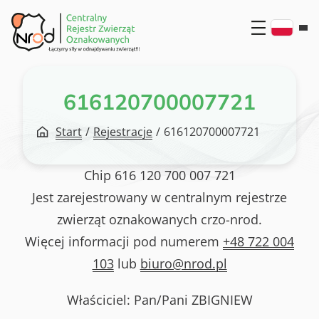
Przejdź
do
treści
616120700007721
Start
/
Rejestracje
/
616120700007721
Chip
616 120 700 007 721
Jest zarejestrowany w centralnym rejestrze
zwierząt oznakowanych crzo-nrod.
Więcej informacji pod numerem
+48 722 004
103
lub
biuro@nrod.pl
Właściciel: Pan/Pani
ZBIGNIEW