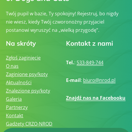
Twój pupil w bazie, Ty spokojny! Rejestruj, bo nigdy
nie wiesz, kiedy Twój czworonożny przyjaciel
postanowi wyruszyć na „wielką przygodę”.
Na skróty
Kontakt z nami
Zgłoś zaginięcie
Tel.
:
533-849-744
O nas
Zaginione psy/koty
E-mail
:
biuro@nrod.pl
Aktualności
Znalezione psy/koty
Znajdź nas na Facebooku
Galeria
Partnerzy
Kontakt
Gadżety CRZO-NROD