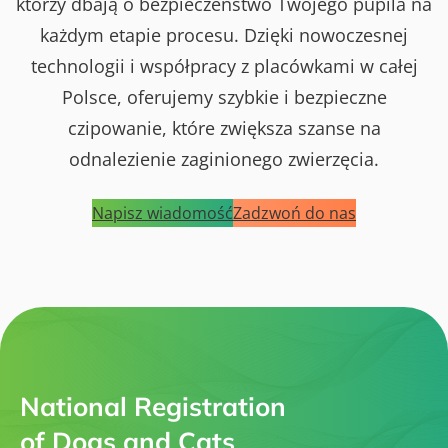
którzy dbają o bezpieczeństwo Twojego pupila na
każdym etapie procesu. Dzięki nowoczesnej
technologii i współpracy z placówkami w całej
Polsce, oferujemy szybkie i bezpieczne
czipowanie, które zwiększa szanse na
odnalezienie zaginionego zwierzęcia.
Napisz wiadomość
Zadzwoń do nas
National Registration
of Dogs and Cats