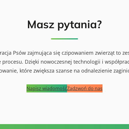
Masz pytania?
racja Psów zajmująca się czipowaniem zwierząt to ze
procesu. Dzięki nowoczesnej technologii i współprac
powanie, które zwiększa szanse na odnalezienie zagini
Napisz wiadomość
Zadzwoń do nas