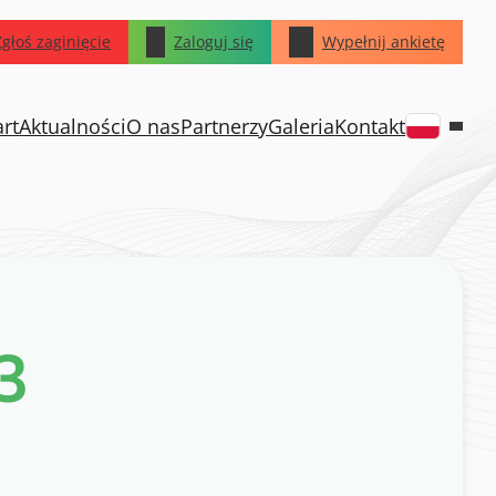
Zgłoś zaginięcie
Zaloguj się
Wypełnij ankietę
art
Aktualności
O nas
Partnerzy
Galeria
Kontakt
3