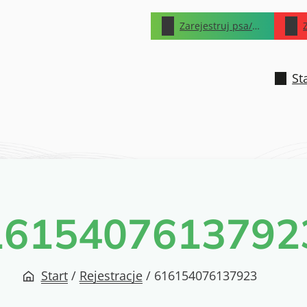
Zarejestruj psa/kota
St
1615407613792
Start
/
Rejestracje
/
616154076137923