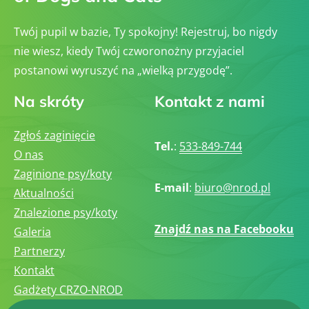
Twój pupil w bazie, Ty spokojny! Rejestruj, bo nigdy
nie wiesz, kiedy Twój czworonożny przyjaciel
postanowi wyruszyć na „wielką przygodę”.
Na skróty
Kontakt z nami
Zgłoś zaginięcie
Tel.
:
533-849-744
O nas
Zaginione psy/koty
E-mail
:
biuro@nrod.pl
Aktualności
Znalezione psy/koty
Znajdź nas na Facebooku
Galeria
Partnerzy
Kontakt
Gadżety CRZO-NROD