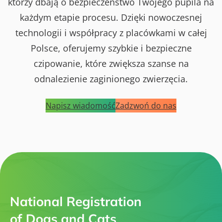
którzy dbają o bezpieczeństwo Twojego pupila na
każdym etapie procesu. Dzięki nowoczesnej
technologii i współpracy z placówkami w całej
Polsce, oferujemy szybkie i bezpieczne
czipowanie, które zwiększa szanse na
odnalezienie zaginionego zwierzęcia.
Napisz wiadomość
Zadzwoń do nas
National Registration
of Dogs and Cats