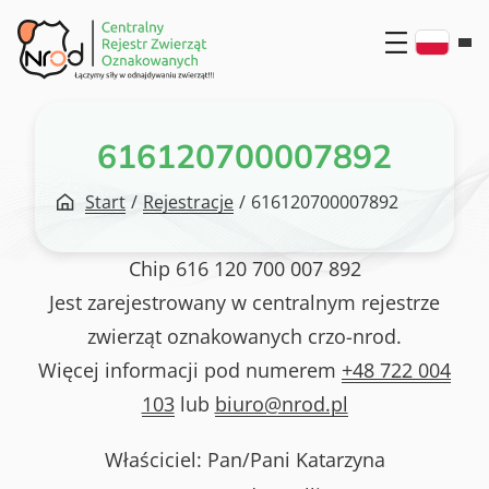
Przejdź
do
treści
616120700007892
Start
/
Rejestracje
/
616120700007892
Chip
616 120 700 007 892
Jest zarejestrowany w centralnym rejestrze
zwierząt oznakowanych crzo-nrod.
Więcej informacji pod numerem
+48 722 004
103
lub
biuro@nrod.pl
Właściciel: Pan/Pani
Katarzyna