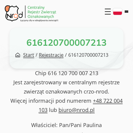
Przejdź
do
treści
616120700007213
Start
/
Rejestracje
/
616120700007213
Chip
616 120 700 007 213
Jest zarejestrowany w centralnym rejestrze
zwierząt oznakowanych crzo-nrod.
Więcej informacji pod numerem
+48 722 004
103
lub
biuro@nrod.pl
Właściciel: Pan/Pani
Paulina