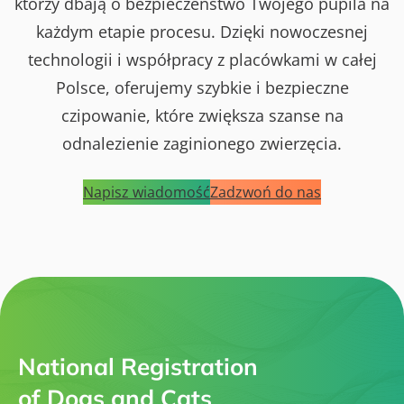
którzy dbają o bezpieczeństwo Twojego pupila na
każdym etapie procesu. Dzięki nowoczesnej
technologii i współpracy z placówkami w całej
Polsce, oferujemy szybkie i bezpieczne
czipowanie, które zwiększa szanse na
odnalezienie zaginionego zwierzęcia.
Napisz wiadomość
Zadzwoń do nas
National Registration
of Dogs and Cats