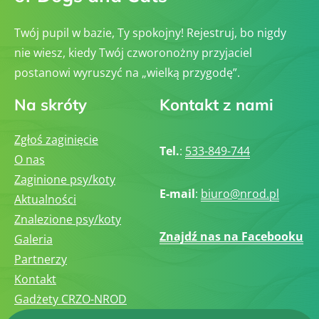
Twój pupil w bazie, Ty spokojny! Rejestruj, bo nigdy
nie wiesz, kiedy Twój czworonożny przyjaciel
postanowi wyruszyć na „wielką przygodę”.
Na skróty
Kontakt z nami
Zgłoś zaginięcie
Tel.
:
533-849-744
O nas
Zaginione psy/koty
E-mail
:
biuro@nrod.pl
Aktualności
Znalezione psy/koty
Znajdź nas na Facebooku
Galeria
Partnerzy
Kontakt
Gadżety CRZO-NROD