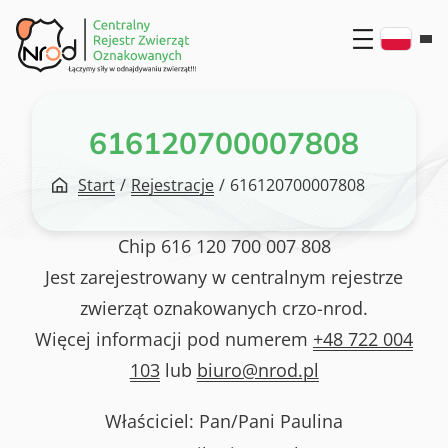
Przejdź
do
treści
616120700007808
Start
/
Rejestracje
/
616120700007808
Chip
616 120 700 007 808
Jest zarejestrowany w centralnym rejestrze
zwierząt oznakowanych crzo-nrod.
Więcej informacji pod numerem
+48 722 004
103
lub
biuro@nrod.pl
Właściciel: Pan/Pani
Paulina