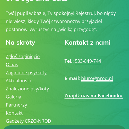
Twój pupil w bazie, Ty spokojny! Rejestruj, bo nigdy
nie wiesz, kiedy Twój czworonożny przyjaciel
postanowi wyruszyć na „wielką przygodę”.
Na skróty
Kontakt z nami
Zgłoś zaginięcie
Tel.
:
533-849-744
O nas
Zaginione psy/koty
E-mail
:
biuro@nrod.pl
Aktualności
Znalezione psy/koty
Znajdź nas na Facebooku
Galeria
Partnerzy
Kontakt
Gadżety CRZO-NROD