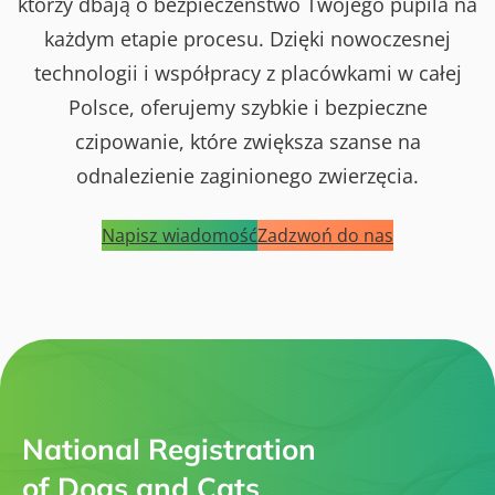
którzy dbają o bezpieczeństwo Twojego pupila na
każdym etapie procesu. Dzięki nowoczesnej
technologii i współpracy z placówkami w całej
Polsce, oferujemy szybkie i bezpieczne
czipowanie, które zwiększa szanse na
odnalezienie zaginionego zwierzęcia.
Napisz wiadomość
Zadzwoń do nas
National Registration
of Dogs and Cats