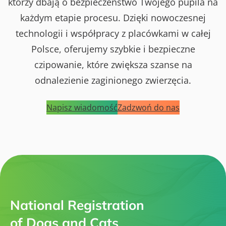
którzy dbają o bezpieczeństwo Twojego pupila na
każdym etapie procesu. Dzięki nowoczesnej
technologii i współpracy z placówkami w całej
Polsce, oferujemy szybkie i bezpieczne
czipowanie, które zwiększa szanse na
odnalezienie zaginionego zwierzęcia.
Napisz wiadomość
Zadzwoń do nas
National Registration
of Dogs and Cats