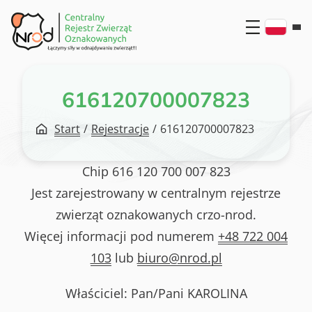
Przejdź
do
treści
616120700007823
Start
/
Rejestracje
/
616120700007823
Chip
616 120 700 007 823
Jest zarejestrowany w centralnym rejestrze
zwierząt oznakowanych crzo-nrod.
Więcej informacji pod numerem
+48 722 004
103
lub
biuro@nrod.pl
Właściciel: Pan/Pani
KAROLINA