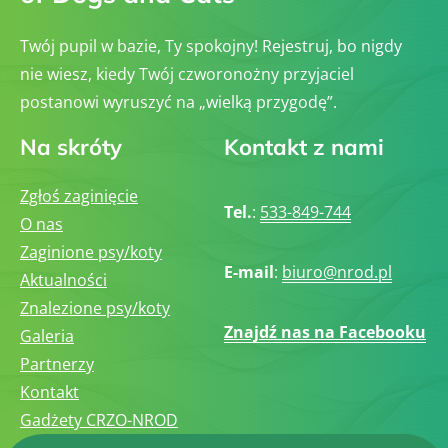
Twój pupil w bazie, Ty spokojny! Rejestruj, bo nigdy
nie wiesz, kiedy Twój czworonożny przyjaciel
postanowi wyruszyć na „wielką przygodę”.
Na skróty
Kontakt z nami
Zgłoś zaginięcie
Tel.
:
533-849-744
O nas
Zaginione psy/koty
E-mail
:
biuro@nrod.pl
Aktualności
Znalezione psy/koty
Znajdź nas na Facebooku
Galeria
Partnerzy
Kontakt
Gadżety CRZO-NROD