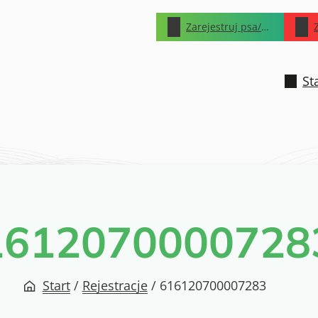
Zarejestruj psa/kota
St
1612070000728
Start
/
Rejestracje
/
616120700007283