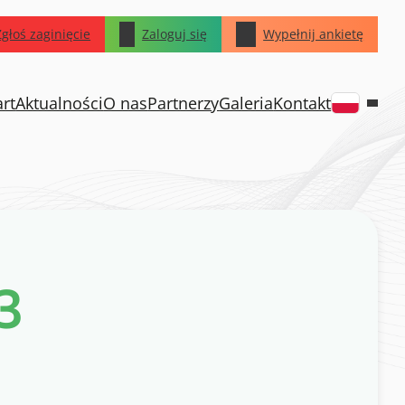
Zgłoś zaginięcie
Zaloguj się
Wypełnij ankietę
art
Aktualności
O nas
Partnerzy
Galeria
Kontakt
3