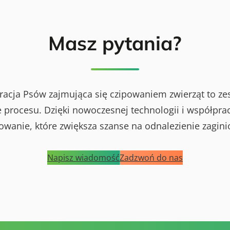
Masz pytania?
racja Psów zajmująca się czipowaniem zwierząt to ze
procesu. Dzięki nowoczesnej technologii i współprac
powanie, które zwiększa szanse na odnalezienie zagini
Napisz wiadomość
Zadzwoń do nas