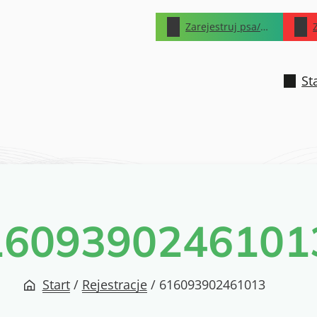
Zarejestruj psa/kota
St
1609390246101
Start
/
Rejestracje
/
616093902461013