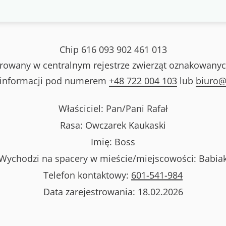
Chip
616 093 902 461 013
strowany w centralnym rejestrze zwierząt oznakowanyc
 informacji pod numerem
+48 722 004 103
lub
biuro@
Właściciel: Pan/Pani
Rafał
Rasa:
Owczarek Kaukaski
Imię:
Boss
Wychodzi na spacery w mieście/miejscowości:
Babia
Telefon kontaktowy:
601-541-984
Data zarejestrowania:
18.02.2026