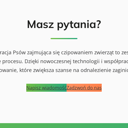
Masz pytania?
racja Psów zajmująca się czipowaniem zwierząt to ze
procesu. Dzięki nowoczesnej technologii i współprac
powanie, które zwiększa szanse na odnalezienie zagini
Napisz wiadomość
Zadzwoń do nas