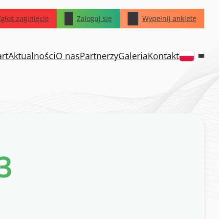
Zgłoś zaginięcie
Zaloguj się
Wypełnij ankietę
art
Aktualności
O nas
Partnerzy
Galeria
Kontakt
3