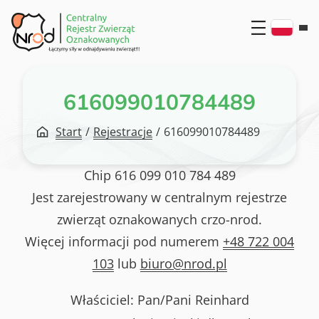
Przejdź
do
treści
616099010784489
Start
/
Rejestracje
/
616099010784489
Chip
616 099 010 784 489
Jest zarejestrowany w centralnym rejestrze
zwierząt oznakowanych crzo-nrod.
Więcej informacji pod numerem
+48 722 004
103
lub
biuro@nrod.pl
Właściciel: Pan/Pani
Reinhard