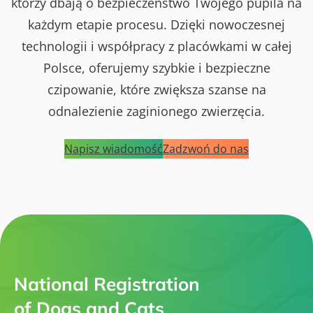
którzy dbają o bezpieczeństwo Twojego pupila na
każdym etapie procesu. Dzięki nowoczesnej
technologii i współpracy z placówkami w całej
Polsce, oferujemy szybkie i bezpieczne
czipowanie, które zwiększa szanse na
odnalezienie zaginionego zwierzęcia.
Napisz wiadomość
Zadzwoń do nas
National Registration
of Dogs and Cats