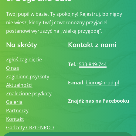
Twój pupil w bazie, Ty spokojny! Rejestruj, bo nigdy
nie wiesz, kiedy Twój czworonożny przyjaciel
postanowi wyruszyć na „wielką przygodę”.
Na skróty
Kontakt z nami
Zgłoś zaginięcie
Tel.
:
533-849-744
O nas
Zaginione psy/koty
E-mail
:
biuro@nrod.pl
Aktualności
Znalezione psy/koty
Znajdź nas na Facebooku
Galeria
Partnerzy
Kontakt
Gadżety CRZO-NROD